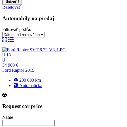
Ukázať
1
Resetovať
Automobily na predaj
Filtrovať podľa:
18
34 900 €
Ford Raptor 2015
200 000 km
Automatická
Request car price
Name