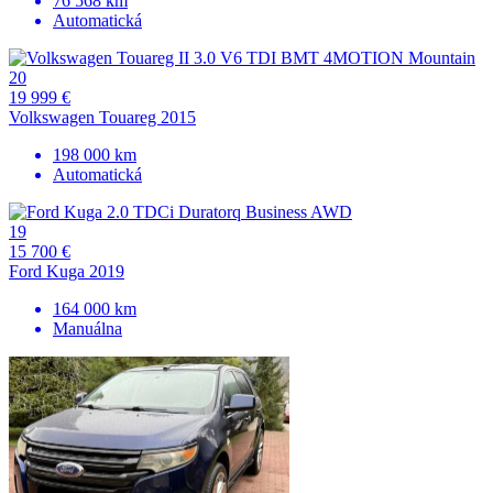
76 568 km
Automatická
20
19 999 €
Volkswagen Touareg 2015
198 000 km
Automatická
19
15 700 €
Ford Kuga 2019
164 000 km
Manuálna