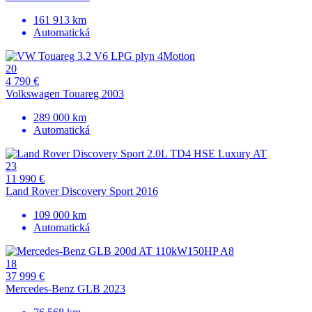
161 913 km
Automatická
20
4 790 €
Volkswagen Touareg 2003
289 000 km
Automatická
23
11 990 €
Land Rover Discovery Sport 2016
109 000 km
Automatická
18
37 999 €
Mercedes-Benz GLB 2023