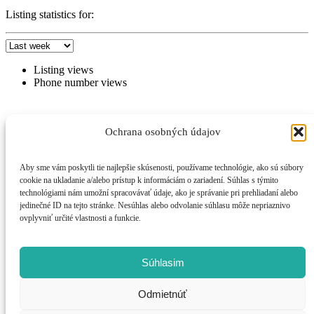
Listing statistics for:
Listing views
Phone number views
Ochrana osobných údajov
Aby sme vám poskytli tie najlepšie skúsenosti, používame technológie, ako sú súbory
cookie na ukladanie a/alebo prístup k informáciám o zariadení. Súhlas s týmito
technológiami nám umožní spracovávať údaje, ako je správanie pri prehliadaní alebo
jedinečné ID na tejto stránke. Nesúhlas alebo odvolanie súhlasu môže nepriaznivo
ovplyvniť určité vlastnosti a funkcie.
Request car price
Name
Súhlasim
Email
Odmietnúť
Phone