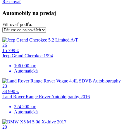
Resetovať
Automobily na predaj
Filtrovať podľa:
26
15 799 €
Jeep Grand Cherokee 1994
106 000 km
Automatická
23
34 990 €
Land Rover Range Rover Autobiography 2016
224 200 km
Automatická
20