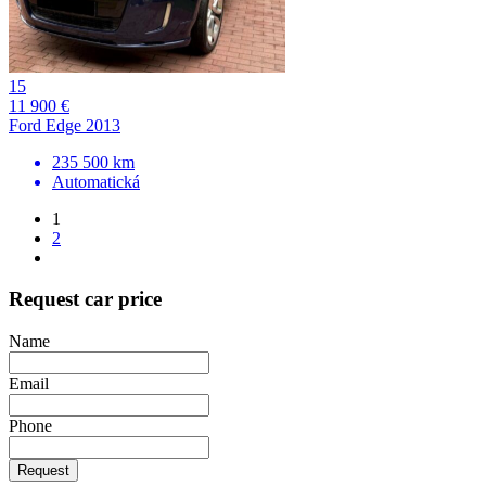
15
11 900 €
Ford Edge 2013
235 500 km
Automatická
1
2
Request car price
Name
Email
Phone
Request