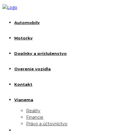
Automobily
Motorky
Doplnky a príslušenstvo
Overenie vozidla
Kontakt
Vianema
Reality
Financie
Právo a účtovníctvo