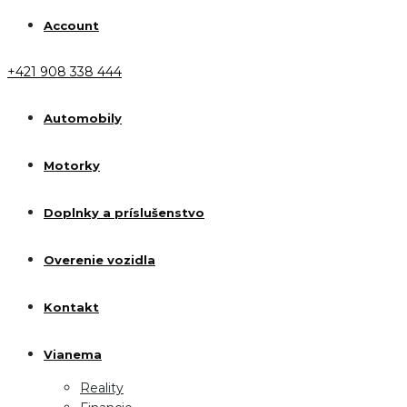
Account
+421 908 338 444
Automobily
Motorky
Doplnky a príslušenstvo
Overenie vozidla
Kontakt
Vianema
Reality