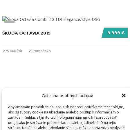
13
9 999 €
ŠKODA OCTAVIA 2015
275 000 km
Automatická
Ochrana osobných údajov
Aby sme vám poskytli tie najlepšie skúsenosti, používame technológie,
ako sú súbory cookie na ukladanie a/alebo prístup k informáciám o
Listing statistics for:
zariadení. Súhlas s týmito technológiami nám umožní spracovávať
údaje, ako je správanie pri prehliadaní alebo jedinečné ID na tejto
stránke. Nesúhlas alebo odvolanie súhlasu môže nepriaznivo ovplyvniť