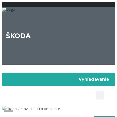
ŠKODA
Vyhľadávanie
16