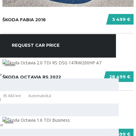
5 499 €
ŠKODA FABIA 2016
126 000 km
Manuálna
REQUEST CAR PRICE
REQUEST CAR PRICE
13
e
e
28 499 €
ŠKODA OCTAVIA RS 2022
95 843 km
Automatická
l
l
ne
ne
9
6 599 €
ŠKODA OCTAVIA 2014