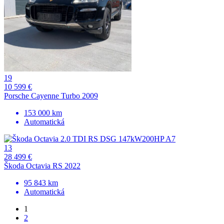
19
10 599 €
Porsche Cayenne Turbo 2009
153 000 km
Automatická
13
28 499 €
Škoda Octavia RS 2022
95 843 km
Automatická
1
2