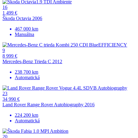
16
1 499 €
Škoda Octavia 2006
467 000 km
Manuálna
9
8 999 €
Mercedes-Benz Trieda C 2012
238 700 km
Automatická
23
34 990 €
Land Rover Range Rover Autobiography 2016
224 200 km
Automatická
20