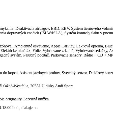
ykanie, Deaktivácia airbagov, EBD, EBV, Systém tiesňového volania (
ania dopravných značiek (ISLW/ISLA), Systém kontroly tlaku v pne
jzónová , Ambientné osvetlenie, Apple CarPlay, Lakťová opierka, Blue
á, Elektrické okná 4x, Fólie, Vyhrievané zrkadlá, Vyhrievané sedačky, 
vigačný systém, Palubný počítač, Parkovacie senzory, Rádio + CD + 
du do kopca, Asistent jazdných pruhov, Svetelný senzor, Dažďový senzo
nál ťažné-Westfalia, 20″ALU disky Audi Sport
a originality, Servisná knižka
00-18:00 hod., ďakujeme.