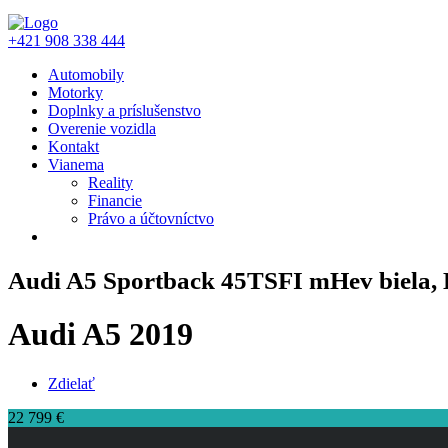
+421 908 338 444
Automobily
Motorky
Doplnky a príslušenstvo
Overenie vozidla
Kontakt
Vianema
Reality
Financie
Právo a účtovníctvo
Audi A5 Sportback 45TSFI mHev biela,
Audi A5 2019
Zdielať
22 799 €