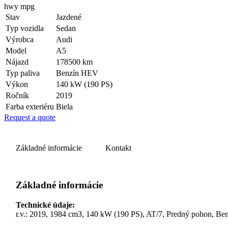
hwy mpg
Stav
Jazdené
Typ vozidla
Sedan
Výrobca
Audi
Model
A5
Nájazd
178500 km
Typ paliva
Benzín HEV
Výkon
140 kW (190 PS)
Ročník
2019
Farba exteriéru
Biela
Request a quote
Základné informácie
Kontakt
Základné informácie
Technické údaje:
r.v.: 2019, 1984 cm3, 140 kW (190 PS), AT/7, Predný pohon,