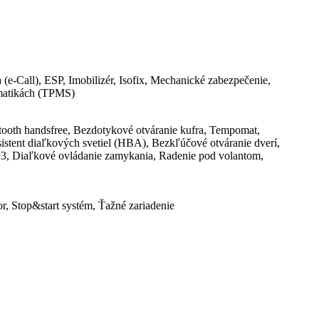
e-Call), ESP, Imobilizér, Isofix, Mechanické zabezpečenie,
umatikách (TPMS)
tooth handsfree, Bezdotykové otváranie kufra, Tempomat,
Asistent diaľkových svetiel (HBA), Bezkľúčové otváranie dverí,
MP3, Diaľkové ovládanie zamykania, Radenie pod volantom,
r, Stop&start systém, Ťažné zariadenie