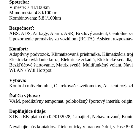
Spotreba:
V meste: 7.4 l/100km
Mimo mesta: 4.8 l/100km
Kombinovaná: 5.8 l/100km
Bezpečnosť:
ABS, ADS, Airbagy, Alarm, ASR, Brzdový asistent, Centrálne zam
Upozornenie premávky za vozidlom (RCTA), Asistent rozpoznáv
Komfort:
Adaptívny podvozok, Klimatizovaná priehradka, Klimatizácia tro
Elektrické ovládanie kufra, Elektrické zrkadlá, Elektrické sedadl
Bezkľúčové štartovanie, Matrix svetlá, Multifunkčný volant, Na
WLAN / Wifi Hotspot
Výbava:
Kontrola mŕtveho uhla, Ostrekovače svetlometov, Asistent rozjaz
Ďaľšia výbava:
VAM, prediktívny tempomat, polokožený športový interiér, origi
Doplňujúce údaje:
STK a EK platná do 02/01/2028, 1.majiteľ, Nehavarované, Kontrol
Neváhajte nás kontaktovať telefonicky v pracovné dni, v čase 8: