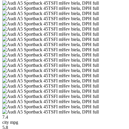
7.4
city mpg
5.8