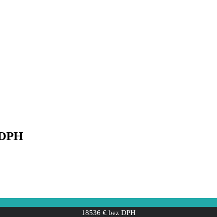
 DPH
18536 € bez DPH