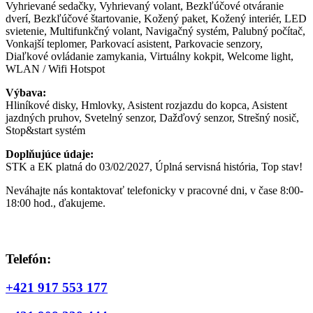
Vyhrievané sedačky, Vyhrievaný volant, Bezkľúčové otváranie
dverí, Bezkľúčové štartovanie, Kožený paket, Kožený interiér, LED
svietenie, Multifunkčný volant, Navigačný systém, Palubný počítač,
Vonkajší teplomer, Parkovací asistent, Parkovacie senzory,
Diaľkové ovládanie zamykania, Virtuálny kokpit, Welcome light,
WLAN / Wifi Hotspot
Výbava:
Hliníkové disky, Hmlovky, Asistent rozjazdu do kopca, Asistent
jazdných pruhov, Svetelný senzor, Dažďový senzor, Strešný nosič,
Stop&start systém
Doplňujúce údaje:
STK a EK platná do 03/02/2027, Úplná servisná história, Top stav!
Neváhajte nás kontaktovať telefonicky v pracovné dni, v čase 8:00-
18:00 hod., ďakujeme.
Telefón:
+421 917 553 177