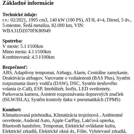
Základné informácie
Technické údaje:
r.v.: 02/2021, 1995 cm3, 140 kW (190 PS), AT/8, 4×4, Diesel, 5 dv.,
5-miestne, Šedá metalíza, 82.000 km, VIN:
WBA31DZ070FK80949
Spotreba:
V meste: 5.1 l/100km
Mimo mesta: 4.1 l/100km
Kombinovaná: 4.5 l/100km
Bezpečnosť:
ABS, Adaptívny tempomat, Airbagy, Alarm, Centrálne zamykanie,
Deaktivácia airbagov, Varovanie o vzdialenosti (BAS Plus), Systém
rozpoznania únavy vodiča (DAW), DSC, Systém tiesňového
volania (e-Call), ESP, Imobilizér, Isofix, LED svetlomety,
Parkovacia kamera, Asistent rozpoznávania dopravných značiek
(ISLW/ISLA), Systém kontroly tlaku v pneumatikách (TPMS)
Komfort:
Klimatizovaná priehradka, Klimatizácia trojzónová , Ambientné
osvetlenie, Android Auto, Apple CarPlay, Lakťová opierka,
Bluetooth handsfree, Tempomat, Elektrické ovládanie kufra,
Elektrické zrkadlá, Elektrické okná 4x, Fólie, Vyhrievané zrkadlá,