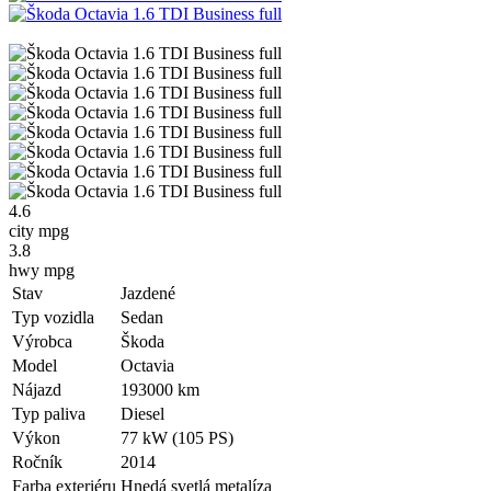
4.6
city mpg
3.8
hwy mpg
Stav
Jazdené
Typ vozidla
Sedan
Výrobca
Škoda
Model
Octavia
Nájazd
193000 km
Typ paliva
Diesel
Výkon
77 kW (105 PS)
Ročník
2014
Farba exteriéru
Hnedá svetlá metalíza