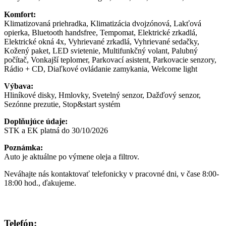
Komfort:
Klimatizovaná priehradka, Klimatizácia dvojzónová, Lakťová
opierka, Bluetooth handsfree, Tempomat, Elektrické zrkadlá,
Elektrické okná 4x, Vyhrievané zrkadlá, Vyhrievané sedačky,
Kožený paket, LED svietenie, Multifunkčný volant, Palubný
počítač, Vonkajší teplomer, Parkovací asistent, Parkovacie senzory,
Rádio + CD, Diaľkové ovládanie zamykania, Welcome light
Výbava:
Hliníkové disky, Hmlovky, Svetelný senzor, Dažďový senzor,
Sezónne prezutie, Stop&start systém
Doplňujúce údaje:
STK a EK platná do 30/10/2026
Poznámka:
Auto je aktuálne po výmene oleja a filtrov.
Neváhajte nás kontaktovať telefonicky v pracovné dni, v čase 8:00-
18:00 hod., ďakujeme.
Telefón: