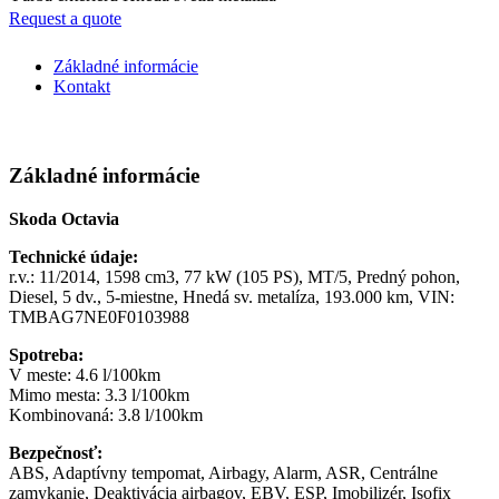
Request a quote
Základné informácie
Kontakt
Základné informácie
Skoda Octavia
Technické údaje:
r.v.: 11/2014, 1598 cm3, 77 kW (105 PS), MT/5, Predný pohon,
Diesel, 5 dv., 5-miestne, Hnedá sv. metalíza, 193.000 km, VIN:
TMBAG7NE0F0103988
Spotreba:
V meste: 4.6 l/100km
Mimo mesta: 3.3 l/100km
Kombinovaná: 3.8 l/100km
Bezpečnosť:
ABS, Adaptívny tempomat, Airbagy, Alarm, ASR, Centrálne
zamykanie, Deaktivácia airbagov, EBV, ESP, Imobilizér, Isofix