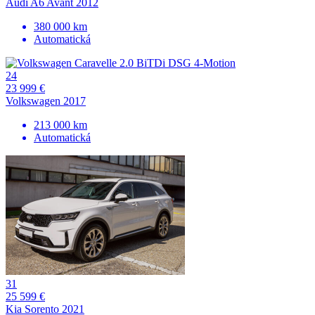
Audi A6 Avant 2012
380 000 km
Automatická
24
23 999 €
Volkswagen 2017
213 000 km
Automatická
31
25 599 €
Kia Sorento 2021